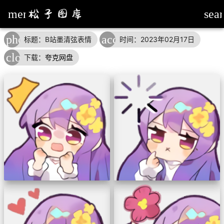
menu
sea
photo_album
access_time
down
标题：B站墨清弦表情
时间：2023年02月17日
cloud_download
下载：
夸克网盘