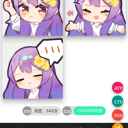
arro
crop
remove_red_eye
turned_in
VSINGER表情
浏览：343次
mod